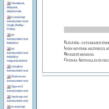
Hitvallások,
Miatyánk,
áldásformák
A vasárnapi
istentisztelet rövid
rendje (Raffay -
Prőhle)
Az
istentiszteleti rend
E
,
LÕJÁTÉK
GYÜLEKEZETI ÉNE
felépítése
I
STEN NEVÉNEK SEGÍTSÉGÜL 
Az
B
istentiszteleti rend
EVEZETÕ IMÁDSÁG
felépítése
G
(
YÓNÁS
BÛNVALLÁS ÉS FEL
magyarázatokkal
Liturgikus
istentiszteleti rend
Énekverses
Dokumentummal
kapcsolatos
istentiszteleti rend
tevékenységek
Egyszerű
B
(I
EVEZETÕ ZSOLTÁR
NTROI
istentiszteleti rend
G
(G
YÜLEKEZETI ÉNEKVERS
L
Vasárnap esti
K
(K
)
istentiszteleti rend
RISZTUS IMÁDÁSA
YRIE
G
A vasárnapi
YÜLEKEZETI ÉNEKVERS