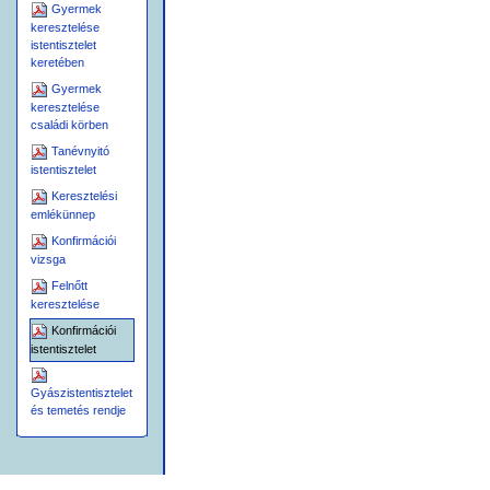
I
(P
MÁDSÁG
OSTCOMMUNI
Gyermek
keresztelése
istentisztelet
keretében
Gyermek
keresztelése
családi körben
Á
LDÁS
Tanévnyitó
Z
ÁRÓÉNEK
istentisztelet
U
TÓJÁTÉK
Keresztelési
emlékünnep
Konfirmációi
vizsga
Felnőtt
keresztelése
Konfirmációi
istentisztelet
Gyászistentisztelet
és temetés rendje