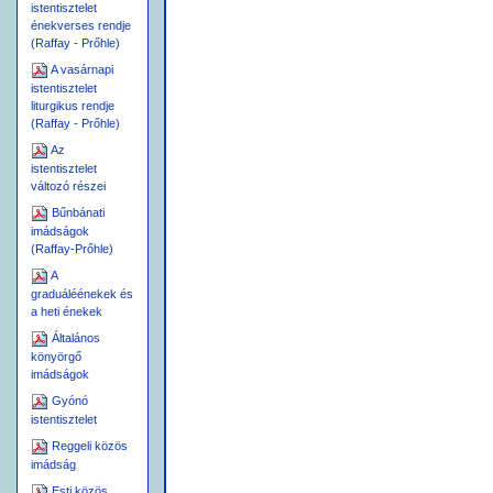
istentisztelet
D
(G
ICSÕÍTÉS
LORIA IN EXCEL
énekverses rendje
G
(G
(Raffay - Prőhle)
YÜLEKEZETI ÉNEKVERS
L
A
(K
A vasárnapi
NAP IMÁDSÁGA
OLLEKT
istentisztelet
liturgikus rendje
(Raffay - Prőhle)
Az
istentisztelet
változó részei
I
,
GEHIRDETÉSI ALAPIGE
KONF
Bűnbánati
G
YÜLEKEZETI ÉNEK
imádságok
H
(Raffay-Prőhle)
ITVALLÁSTÉTELRE SZÓLÍTÁS
H
(C
)
A
ITVALLÁS
REDO
graduáléénekek és
K
ONFIRMÁCIÓ
a heti énekek
Ú
RVACSORÁHOZ BOCSÁTÁS
Általános
C
könyörgő
ONFIRMA
imádságok
H
IRDETÉS
Gyónó
[É
NEKKARI SZOLGÁLAT VAGY 
istentisztelet
Reggeli közös
imádság
Esti közös