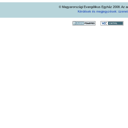
© Magyarországi Evangélikus Egyház 2008. Az ad
Kérdések és megjegyzések: üzene
34.
Konf
OLVASMÁNYOK, TEXTUSOK