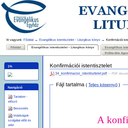
Személyes
Bekezdések
Tovább
eszközök
a
tartalomhoz
|
Ugrás
a
navigációhoz
→
→
Itt vagyunk:
Főoldal
Evangélikus istentisztelet – Liturgikus könyv
Konfirmációi iste
Főoldal
Evangélikus istentisztelet – Liturgikus könyv
Evangélikus isten
Prőhle-féle Age
Konfirmációi istentisztelet
1%
34_konfirmacioi_istentisztelet.pdf
— PDF docum
Fájl tartalma
(
Teljes képernyő
)
Navigáció
Tartalom -
előszó
Bevezetés
Imádságok
A konfi
szolgálat előtt és
után