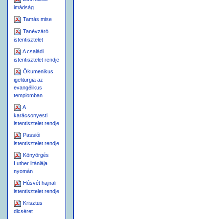
imádság
Tamás mise
Tanévzáró
istentisztelet
A családi
istentisztelet rendje
Ökumenikus
igeliturgia az
evangélikus
Ú
(
RVACSORAI ÉNEK
VAGY
templomban
[A
Z ÚRVACSORA BEVEZETÉ
A
N
karácsonyesti
AGY HÁLAADÓ IMÁDSÁG
istentisztelet rendje
S
,
,
! (S
ZENT
SZENT
SZENT
Passiói
A S
(E
ZENTLÉLEK HÍVÁSA
istentisztelet rendje
S
ZERZÉSI IGÉK
Könyörgés
E
, U
MLÉKEZZÉL MEG
RUN
Luther litániája
nyomán
M
IATYÁNK
Húsvét hajnali
A
Ú
(P
)
Z
R BÉKESSÉGE
AX
istentisztelet rendje
I
B
(A
STEN
ÁRÁNYA
GNUS
Krisztus
K
RISZTUS TESTÉNEK ÉS VÉ
dicséret